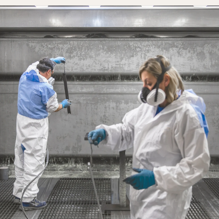
che ha recentemente ottenuto la certificazione
ISO/IEC 27001. Questo importante traguardo
dimostra l’impegno del gruppo nel proteggere i dati
di clienti e partner, aderendo a uno dei più
riconosciuti standard internazionali per la sicurezza
delle informazioni. La certificazione garantisce la
riservatezza, l’integrità e la disponibilità dei dati
attraverso un sistema di gestione della sicurezza che
si adatta alle nuove minacce, offrendo così una
maggiore tranquillità e trasparenza ai propri
interlocutori.