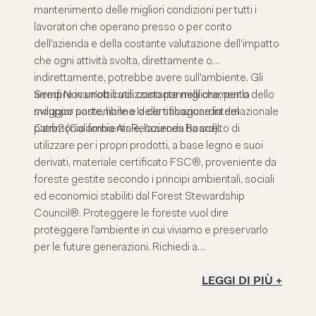
mantenimento delle migliori condizioni per tutti i
lavoratori che operano presso o per conto
dell’azienda e della costante valutazione dell’impatto
che ogni attività svolta, direttamente o
indirettamente, potrebbe avere sull’ambiente. Gli
arredi Novamobili utilizzano pannelli che, per la
Sempre in un’ottica di costante miglioramento dello
maggior parte, hanno la certificazione internazionale
sviluppo sostenibile e della salvaguardia del
Carb2 (California Air Resources Board).
patrimonio ambientale, l’azienda ha scelto di
utilizzare per i propri prodotti, a base legno e suoi
derivati, materiale certificato FSC®, proveniente da
foreste gestite secondo i principi ambientali, sociali
ed economici stabiliti dal Forest Stewardship
Council®. Proteggere le foreste vuol dire
proteggere l’ambiente in cui viviamo e preservarlo
per le future generazioni. Richiedi a
sostenibilita@battistellacompany.it se il prodotto a
cui sei interessato è certificato FSC®. Anche
LEGGI DI PIÙ +
certificare la propria attenzione alla sicurezza
informatica è stato un passo cruciale per Novamobili,