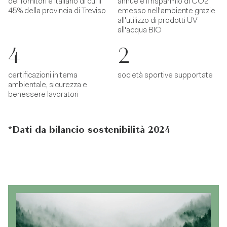
dei fornitori è italiano di cui il
annue è il risparmio di CO2
45% della provincia di Treviso
emesso nell'ambiente grazie
all'utilizzo di prodotti UV
all'acqua BIO
4
2
certificazioni in tema
società sportive supportate
ambientale, sicurezza e
benessere lavoratori
*Dati da bilancio sostenibilità 2024