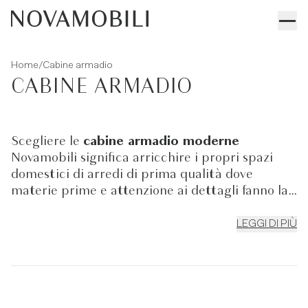
/
Home
Cabine armadio
CABINE ARMADIO
Scegliere le
cabine armadio moderne
Novamobili significa arricchire i propri spazi
domestici di arredi di prima qualità dove
materie prime e attenzione ai dettagli fanno la
differenza. Funzionalità e praticità sono i cardini
di ogni progetto produttivo: cassettiere sospesi,
LEGGI DI PIÙ
cassetti con divisori, ripiani, guardaroba e
vassoi estraibili, sono solo alcune delle
caratteristiche che trovi all'interno del catalogo
Novamobili. Una
cabina armadio di design
permette di riorganizzare in maniera più