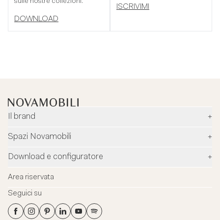
sulle nostre collezioni.
ISCRIVIMI
DOWNLOAD
Il brand
+
Azienda
Spazi Novamobili
+
Ambiente e sicurezza
Rivenditori
Download e configuratore
+
Designer
Flagship Stores
Configuratore
News
Area riservata
Flagship Store Milano
Download
Blog
Seguici su
Virtual Tour
Cataloghi
Contatti
Flagship Store Milano
Schede tecniche