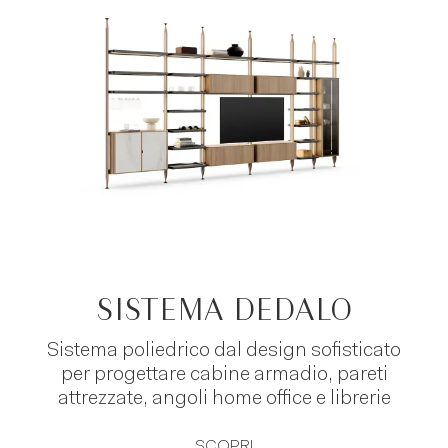
razionale i tuoi spazi, attraverso colori, linee e
forme che portano la tua camera da letto in una
dimensione più contemporanea. Scopri le
soluzioni personalizzabili Novamobili per la tua
nuova cabina armadio moderna, scarica il
catalogo online.
SISTEMA DEDALO
Sistema poliedrico dal design sofisticato
per progettare cabine armadio, pareti
attrezzate, angoli home office e librerie
SCOPRI