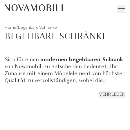
/
Home
Begehbare Schränke
BEGEHBARE SCHRÄNKE
Sich für einen
modernen begehbaren Schrank
von Novamobili zu entscheiden bedeutet, Ihr
Zuhause mit einem Möbelelement von höchster
Qualität zu vervollständigen, wobei die
verwendeten Rohstoffe und die Liebe zum
Detail den großen Unterschied ausmachen.
MEHR LESEN
Funktionalität und Zweckmäßigkeit sind die
Eckpfeiler eines jeden Designprojekts:
hängende Schubladenelemente, Einlegeböden
und Konsolen, Schubladen mit Trennwand,
begehbare Kleiderschränke und ausziehbare