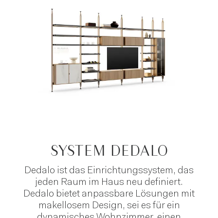
Ablagen. Das sind nur einige der
Möbelelemente, Lösungen und Besonderheiten
aus unserem Novamobili-Katalog. Mit einem
begehbaren Design-Schrank
können Sie Ihre
Räumlichkeiten auf rationellere Weise gestalten
und organisieren. Farben, Linien und Formen
verleihen Ihrem Schlafzimmer dabei eine
moderne Ausstrahlung. Entdecken Sie die
individuell gestaltbaren Lösungen von
Novamobili für Ihren neuen modernen,
begehbaren Kleiderschrank. Laden Sie sich
einfach unseren Online-Katalog herunter!
SYSTEM DEDALO
Dedalo ist das Einrichtungssystem, das
jeden Raum im Haus neu definiert.
Dedalo bietet anpassbare Lösungen mit
makellosem Design, sei es für ein
dynamisches Wohnzimmer, einen