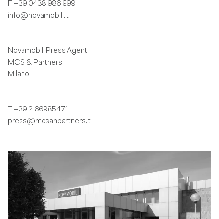
F
+39 0438 986 999
info@novamobili.it
Novamobili Press Agent
MCS & Partners
Milano
T
+39 2 66985471
press@mcsanpartners.it