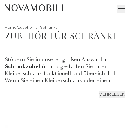
/
Home
zubehör für Schränke
ZUBEHÖR FÜR SCHRÄNKE
Stöbern Sie in unserer großen Auswahl an
Schrankzubehör
und gestalten Sie Ihren
Kleiderschrank funktionell und übersichtlich.
Wenn Sie einen Kleiderschrank oder einen
begehbaren Schrank
von Novamobili ganz nach
Ihren Wünschen ausstatten und
MEHR LESEN
vervollständigen wollen, sind Sie hier genau
richtig. Sie finden hier das perfekte Zubehör,
um das Schrankinnere übersichtlich und mit
vielen Extras zu gestalten. Unser umfangreiches
Schrankzubehör bieten wir außerdem in