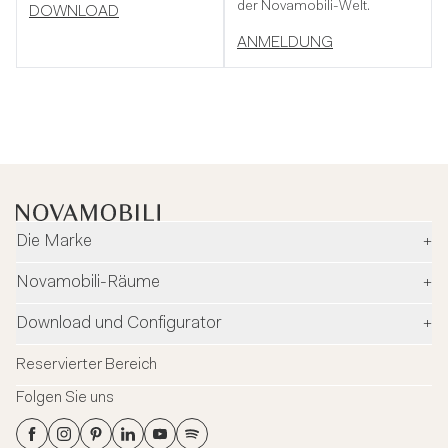
der Novamobili-Welt.
DOWNLOAD
ANMELDUNG
Die Marke
+
Unternehmen
Novamobili-Räume
+
Umwelt und Sicherheit
Händler
Download und Configurator
+
Designer
Flagship Stores
Konfigurator
Neuigkeiten
Reservierter Bereich
Flagship Store Milano
Download
Blog
Folgen Sie uns
Virtual Tour
Kataloge
Kontakte
Flagship Store Milano
Datenblätter