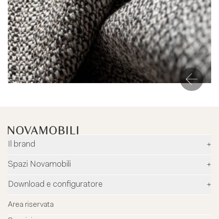
Il brand
+
Azienda
Spazi Novamobili
+
Ambiente e sicurezza
Rivenditori
Download e configuratore
+
Designer
Flagship Stores
Configuratore
News
Area riservata
Flagship Store Milano
Download
Blog