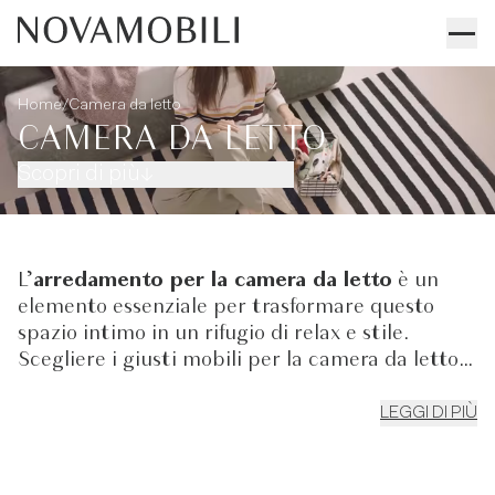
/
Home
Camera da letto
CAMERA DA LETTO
Scopri di più
L’
arredamento per la camera da letto
è un
elemento essenziale per trasformare questo
spazio intimo in un rifugio di relax e stile.
Scegliere i giusti mobili per la camera da letto
significa coniugare funzionalità e raffinatezza,
creando un ambiente armonioso e accogliente.
LEGGI DI PIÙ
Dai
letti moderni
alle cabine armadio, fino ad
armadi di design
e soluzioni salvaspazio, ogni
dettaglio contribuisce a valorizzare lo spazio in