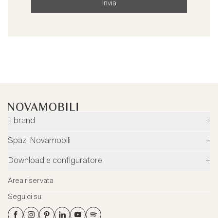
Invia
Il brand
+
Azienda
Spazi Novamobili
+
Ambiente e sicurezza
Rivenditori
Download e configuratore
+
Designer
Flagship Stores
Configuratore
News
Area riservata
Flagship Store Milano
Download
Blog
Seguici su
Virtual Tour
Cataloghi
Contatti
Flagship Store Milano
Schede tecniche