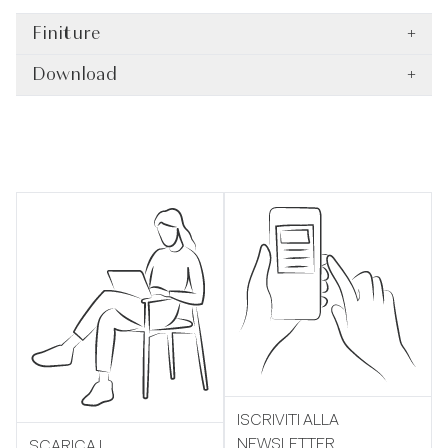
Finiture
+
Download
+
ISCRIVITI ALLA
NEWSLETTER
SCARICA I