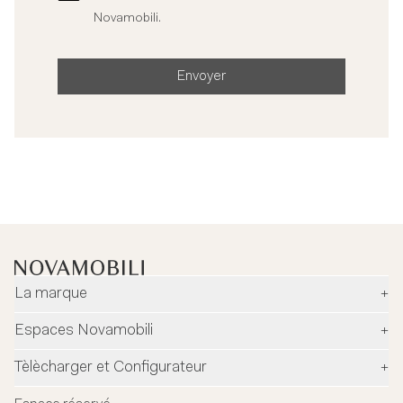
Novamobili.
Envoyer
La marque
+
Entreprise
Espaces Novamobili
+
Environnement et sécurité
Revendeurs
Tèlècharger et Configurateur
+
Designers
Flagship Stores
Configurateur
News