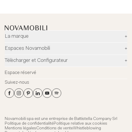
La marque
+
Entreprise
Espaces Novamobili
+
Environnement et sécurité
Revendeurs
Tèlècharger et Configurateur
+
Designers
Flagship Stores
Configurateur
News
Espace réservé
Flagship Store Milano
Download
Blog
Suivez-nous
Virtual Tour
Catalogues
Contacts
Flagship Store Milano
Fiches techniques
Showroom quartier général
Fichier 3Ds
Certifications
Novamobili spa est une entreprise de
Battistella Company Srl
Politique de confidentialité
Politique relative aux cookies
Mentions légales
Conditions de vente
Whistleblowing