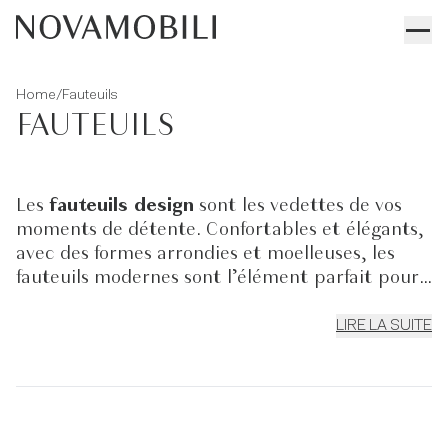
/
Home
Fauteuils
FAUTEUILS
Les
fauteuils design
sont les vedettes de vos
moments de détente. Confortables et élégants,
avec des formes arrondies et moelleuses, les
fauteuils modernes sont l’élément parfait pour
compléter
le mobilier de votre séjour
.
Installés sur un tapis moelleux et près de votre
LIRE LA SUITE
table basse design
préférée, ils représentent
l’alliance parfaite entre confort et style.
Amusez-vous à jouer avec les volumes pour offrir
à votre living une touche glamour et riche de
personnalité. Découvrez tous les
fauteuils