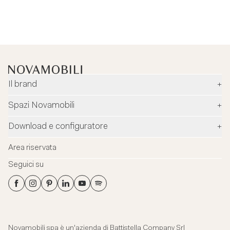
Il brand
+
Azienda
Spazi Novamobili
+
Ambiente e sicurezza
Rivenditori
Download e configuratore
+
Designer
Flagship Stores
Configuratore
News
Area riservata
Flagship Store Milano
Download
Blog
Seguici su
Virtual Tour
Cataloghi
Contatti
Flagship Store Milano
Schede tecniche
Showroom aziendale
File 3Ds
Certificazioni
Novamobili spa è un'azienda di
Battistella Company Srl