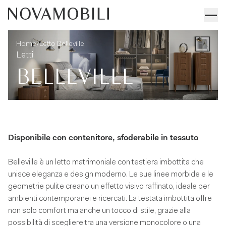
Letto Belleville
Informazioni tecniche
/
Home
Letto Belleville
Letti
BELLEVILLE
Disponibile con contenitore, sfoderabile in tessuto
Belleville è un letto matrimoniale con testiera imbottita che
unisce eleganza e design moderno. Le sue linee morbide e le
geometrie pulite creano un effetto visivo raffinato, ideale per
ambienti contemporanei e ricercati. La testata imbottita offre
non solo comfort ma anche un tocco di stile, grazie alla
possibilità di scegliere tra una versione monocolore o una