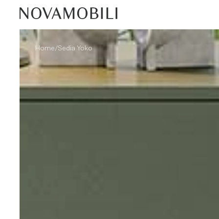
/
Home
Sedia Yoko