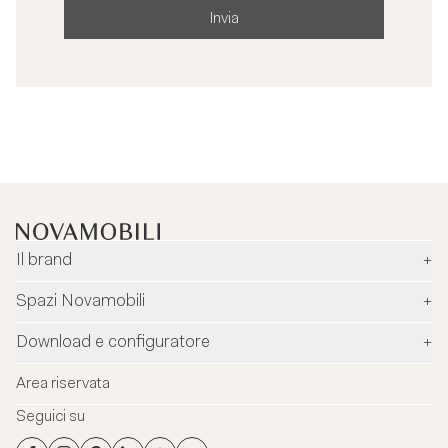
Invia
Il brand
+
Azienda
Spazi Novamobili
+
Ambiente e sicurezza
Rivenditori
Download e configuratore
+
Designer
Flagship Stores
Configuratore
News
Area riservata
Flagship Store Milano
Download
Blog
Seguici su
Virtual Tour
Cataloghi
Contatti
Flagship Store Milano