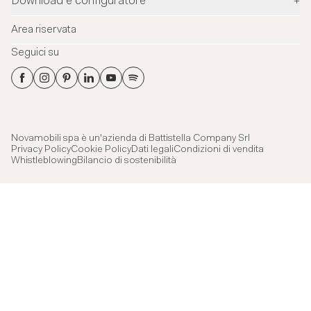
Download e configuratore
+
Designer
Flagship Stores
Configuratore
News
Area riservata
Flagship Store Milano
Download
Blog
Seguici su
Virtual Tour
Cataloghi
Contatti
Flagship Store Milano
Schede tecniche
Showroom aziendale
File 3Ds
Certificazioni
Novamobili spa è un'azienda di
Battistella Company Srl
Privacy Policy
Cookie Policy
Dati legali
Condizioni di vendita
Whistleblowing
Bilancio di sostenibilità