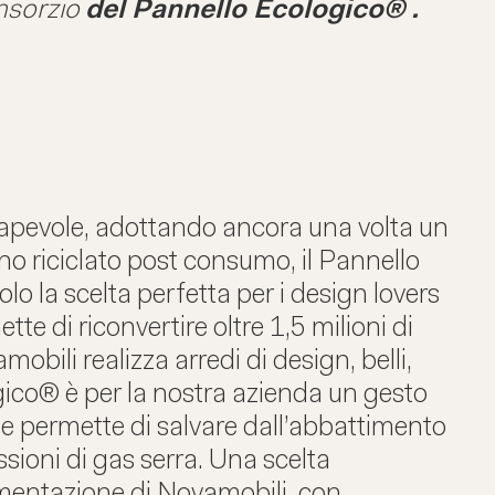
onsorzio
del
Pannello Ecologico
® .
sapevole, adottando ancora una volta un
o riciclato post consumo, il Pannello
lo la scelta perfetta per i design lovers
te di riconvertire oltre 1,5 milioni di
bili realizza arredi di design, belli,
gico® è per la nostra azienda un gesto
he permette di salvare dall’abbattimento
issioni di gas serra. Una scelta
lamentazione di Novamobili, con