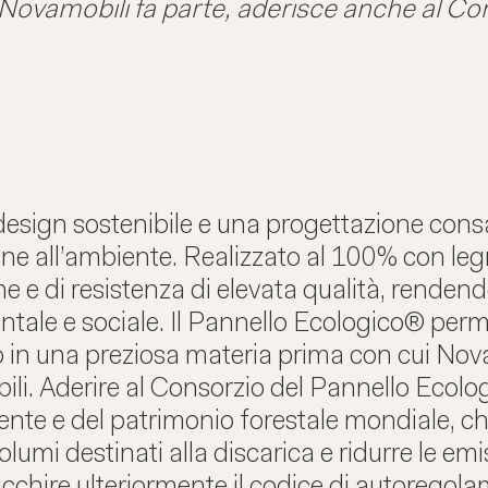
cui Novamobili fa parte, aderisce anche al C
 design sostenibile e una progettazione con
ne all’ambiente. Realizzato al 100% con legn
e e di resistenza di elevata qualità, rendendo
entale e sociale. Il Pannello Ecologico® permet
in una preziosa materia prima con cui Novamo
li. Aderire al Consorzio del Pannello Ecolo
iente e del patrimonio forestale mondiale, c
 volumi destinati alla discarica e ridurre le em
ricchire ulteriormente il codice di autorego