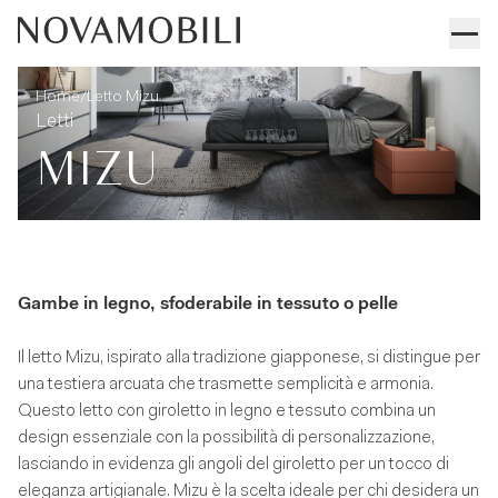
Letto Mizu
Informazioni tecniche
/
Home
Letto Mizu
Letti
MIZU
Gambe in legno, sfoderabile in tessuto o pelle
Il letto Mizu, ispirato alla tradizione giapponese, si distingue per
una testiera arcuata che trasmette semplicità e armonia.
Questo letto con giroletto in legno e tessuto combina un
design essenziale con la possibilità di personalizzazione,
lasciando in evidenza gli angoli del giroletto per un tocco di
eleganza artigianale. Mizu è la scelta ideale per chi desidera un