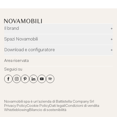
Il brand
+
Azienda
Spazi Novamobili
+
Ambiente e sicurezza
Rivenditori
Download e configuratore
+
Designer
Flagship Stores
Configuratore
News
Area riservata
Flagship Store Milano
Download
Blog
Seguici su
Virtual Tour
Cataloghi
Contatti
Flagship Store Milano
Schede tecniche
Showroom aziendale
File 3Ds
Certificazioni
Novamobili spa è un'azienda di
Battistella Company Srl
Privacy Policy
Cookie Policy
Dati legali
Condizioni di vendita
Whistleblowing
Bilancio di sostenibilità