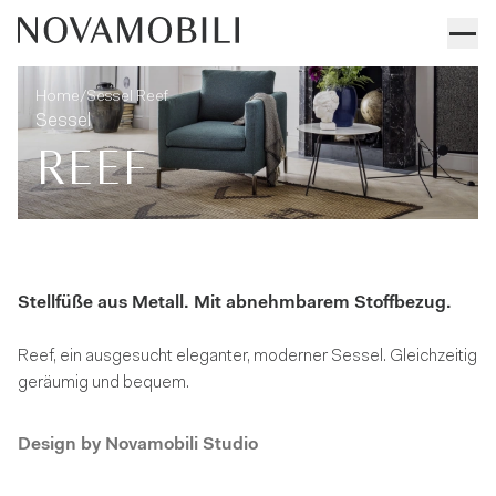
Sessel Reef
Technische angaben
/
Home
Sessel Reef
Sessel
REEF
Stellfüße aus Metall. Mit abnehmbarem Stoffbezug.
Reef, ein ausgesucht eleganter, moderner Sessel. Gleichzeitig
geräumig und bequem.
Design by
Novamobili Studio