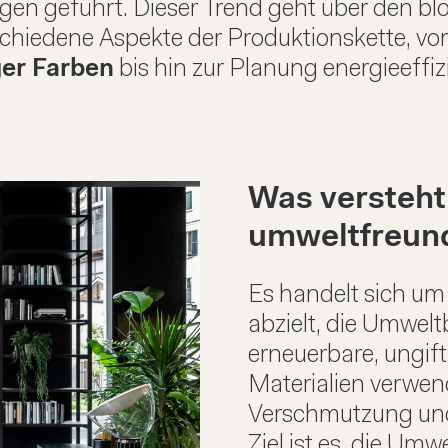
gen geführt. Dieser Trend geht über den bl
rschiedene Aspekte der Produktionskette, vo
ger Farben
bis hin zur Planung energieeffi
Was versteht
umweltfreund
Es handelt sich um 
abzielt, die Umwelt
erneuerbare, ungif
Materialien verwen
Verschmutzung und
Ziel ist es, die Um