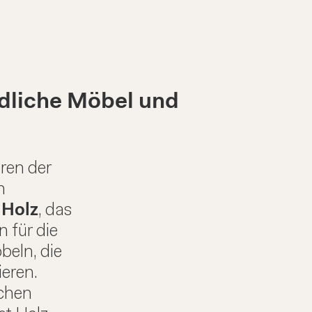
dliche Möbel und
ren der
n
t
Holz
, das
n für die
beln, die
ieren.
ichen