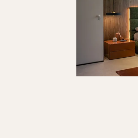
twendig,
ue Möbel zu
ufen, um
nem Raum
ues Leben
nzuhauchen?