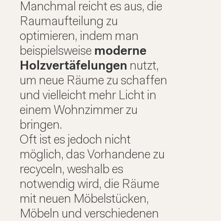
Wiederverwendung
no
Manchmal reicht es aus, die
bereits
ne
Raumaufteilung zu
vorhandener
ka
optimieren, indem man
Ressourcen.
ei
beispielsweise
moderne
ne
Holzvertäfelungen
nutzt,
ei
um neue Räume zu schaffen
und vielleicht mehr Licht in
einem Wohnzimmer zu
bringen.
Oft ist es jedoch nicht
möglich, das Vorhandene zu
recyceln, weshalb es
notwendig wird, die Räume
mit neuen Möbelstücken,
Möbeln und verschiedenen