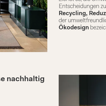
Entscheidungen z
Recycling, Redu
der umweltfreundli
Ökodesign
bezeic
eutet oft,
f die Möbel
rückzugreifen,
se nachhaltig
 bereits im
ushalt
rhanden sind:
 es wirklich