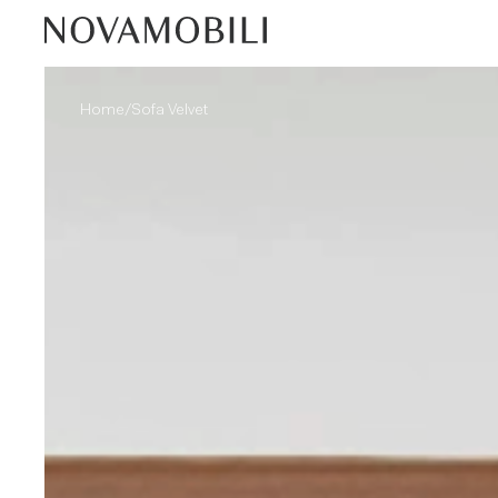
/
Home
Sofa Velvet