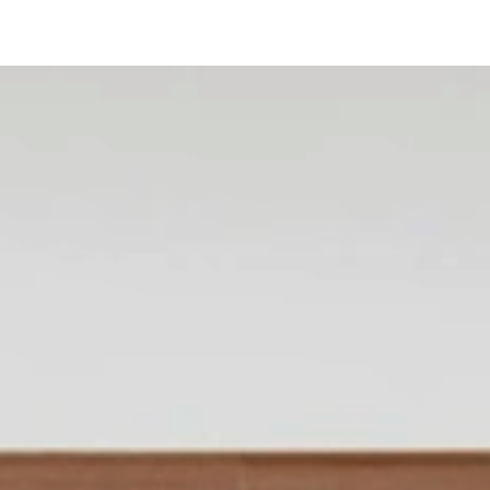
Sofa Velvet
Technische angaben