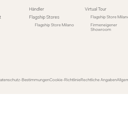
n
Händler
Virtual Tour
t
Flagship Stores
Flagship Store Milan
Flagship Store Milano
Firmeneigener
Showroom
atenschutz-Bestimmungen
Cookie-Richtlinie
Rechtliche Angaben
Allge