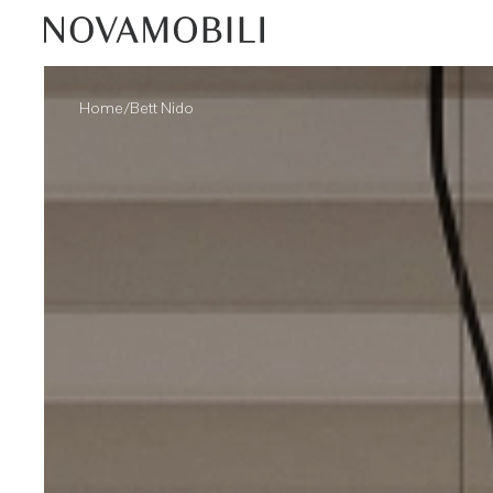
/
Home
Bett Nido