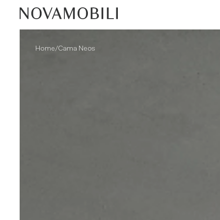
/
Home
Cama Neos