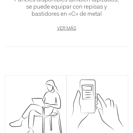
Paneles disponibles también tapizados,
se puede equipar con repisas y
bastidores en «C» de metal
VER MÁS