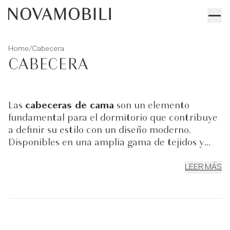
/
Home
Cabecera
CABECERA
Las
cabeceras de cama
son un elemento
fundamental para el dormitorio que contribuye
a definir su estilo con un diseño moderno.
Disponibles en una amplia gama de tejidos y
estilos, estas
cabeceras de cama
pueden
transformar tu habitación añadiendo encanto y
LEER MÁS
personalidad. Además de aportar un valor
estético, las cabeceras de cama ofrecen un
cómodo soporte para la cama matrimonial y el
colchón. En nuestro catálogo podrás ver
distintos modelos, acabados y dimensiones y