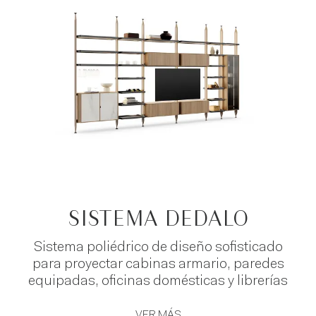
corazón de nuestras propuestas:
paneles de TV
elegantes y funcionales,
boiseries
de diseño,
vitrinas iluminadas con LED que crean
ambientes sugerentes, armarios altos
espaciosos para optimizar el espacio y módulos
de librería que se integran armoniosamente con
el entorno. Cada componente se puede
combinar para crear un proyecto de mobiliario
único, respondiendo no solo a las necesidades
prácticas sino también estéticas de tu sala de
estar o zona de estar.
SISTEMA DEDALO
Sistema poliédrico de diseño sofisticado
para proyectar cabinas armario, paredes
equipadas, oficinas domésticas y librerías
VER MÁS