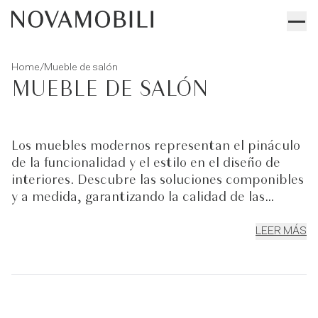
/
Home
Mueble de salón
MUEBLE DE SALÓN
Los muebles modernos representan el pináculo
de la funcionalidad y el estilo en el diseño de
interiores. Descubre las soluciones componibles
y a medida, garantizando la calidad de las
materias primas y, al mismo tiempo, una
elegancia atemporal. Cada elemento de
LEER MÁS
nuestras paredes modernas equipadas ha sido
diseñado con una atención meticulosa a los
detalles, asegurando que tu espacio de vida
refleje la sofisticación y el estilo de lo
contemporáneo. La personalización está en el