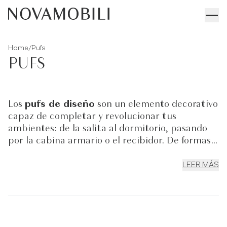
/
Home
Pufs
PUFS
Los
pufs de diseño
son un elemento decorativo
capaz de completar y revolucionar tus
ambientes: de la salita al dormitorio, pasando
por la cabina armario o el recibidor. De formas
rectilíneas o redondeadas, decorados con
vistosas costuras o totalmente desenfundables,
LEER MÁS
en tejido o en piel, los pufs se convierten en
suaves superficies de apoyo, asientos informales
o complementos de decoración. Perfectos junto
a un
sofá moderno
o un
sillón
o como
elemento independiente, los pufs de diseño