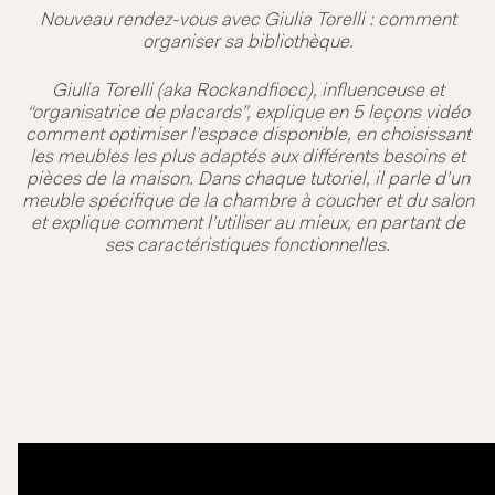
Nouveau rendez-vous avec Giulia Torelli : comment
organiser sa bibliothèque.
Giulia Torelli (aka Rockandfiocc), influenceuse et
“organisatrice de placards”, explique en 5 leçons vidéo
comment optimiser l’espace disponible, en choisissant
les meubles les plus adaptés aux différents besoins et
pièces de la maison. Dans chaque tutoriel, il parle d’un
meuble spécifique de la chambre à coucher et du salon
et explique comment l’utiliser au mieux, en partant de
ses caractéristiques fonctionnelles.