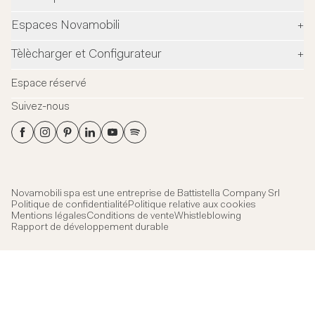
Entreprise
Espaces Novamobili
+
Environnement et sécurité
Revendeurs
Tèlècharger et Configurateur
+
Designers
Flagship Stores
Configurateur
News
Espace réservé
Flagship Store Milano
Download
Blog
Suivez-nous
Virtual Tour
Catalogues
Contacts
Flagship Store Milano
Fiches techniques
Showroom quartier général
Fichier 3Ds
Certifications
Novamobili spa est une entreprise de
Battistella Company Srl
Politique de confidentialité
Politique relative aux cookies
Mentions légales
Conditions de vente
Whistleblowing
Rapport de développement durable